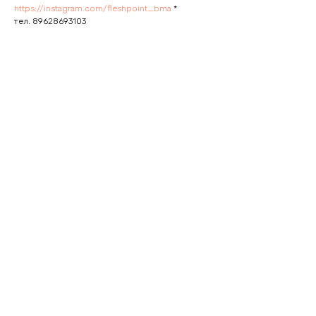
https://instagram.com/fleshpoint_bma
*
тел. 89628693103