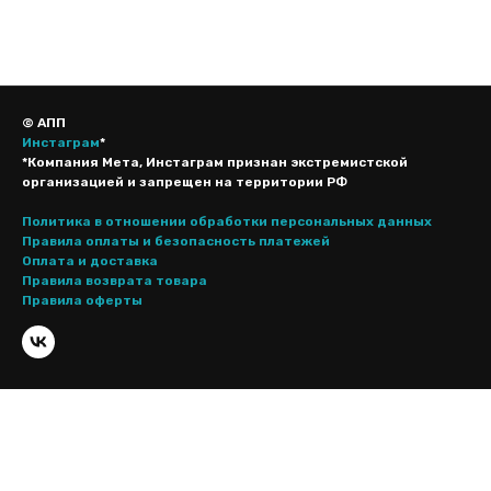
© АПП
Инстаграм
*
*Компания Мета, Инстаграм признан экстремистской
организацией и запрещен на территории РФ
Политика в отношении обработки персональных данных
Правила оплаты и безопасность платежей
Оплата и доставка
Правила возврата товара
Правила оферты